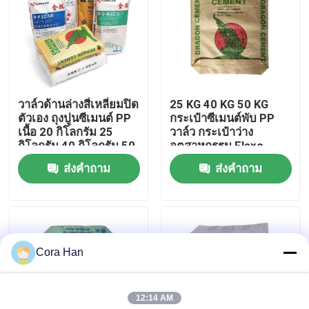
ทัวร์โรงงาน
ควบคุมคุณภาพ
วาล์วด้านล่างสี่เหลี่ยมปิด
25 KG 40 KG 50 KG
ตัวเอง ถุงปูนซีเมนต์ PP
กระเป๋าซีเมนต์พับ PP
ติดต่อเรา
เนื้อ 20 กิโลกรัม 25
วาล์ว กระเป๋าว่าง
กิโลกรัม 40 กิโลกรัม 50
อุตสาหกรรม Flexo
กิโลกรัม
Printing Packaging
ส่งคำถาม
ส่งคำถาม
ข่าว
ขอใบเสนอราคา
Cora Han
ถุงบรรจุปูนซีเมนต์
12:14 AM
ถุง PP ซีเมนต์