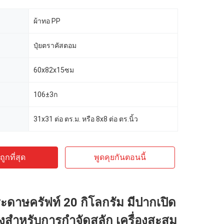
ผ้าทอ PP
ปุ๋ยตราคัสตอม
60x82x15ซม
106±3ก
31x31 ต่อ ตร.ม. หรือ 8x8 ต่อ ตร.นิ้ว
ูกที่สุด
พูดคุยกันตอนนี้
ะดาษครัฟท์ 20 กิโลกรัม มีปากเปิด
างสําหรับการกําจัดสลัก เครื่องสะสม