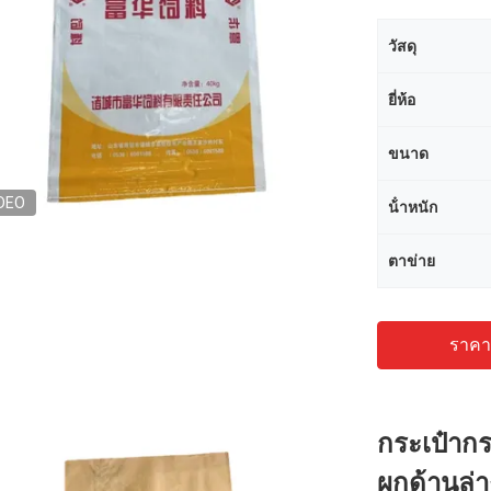
วัสดุ
ยี่ห้อ
ขนาด
DEO
น้ําหนัก
ตาข่าย
ราคาถ
กระเป๋ากร
ผูกด้านล่