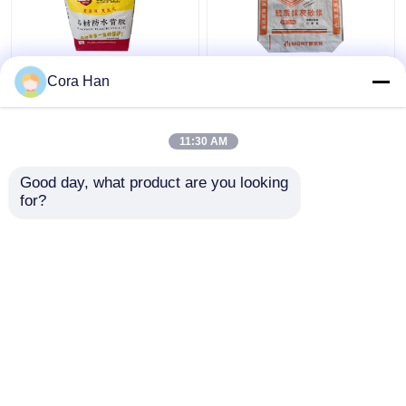
ถุงวาล์ว PP ทอเคลือบ
ประสิทธิภาพในเรื่องค่า
Cora Han
BOPP กันความชื้น
ใช้จ่าย การพิมพ์กระเป๋า
สำหรับ 20 กก. 25 กก. 30
สะพายผ้า PP สําหรับ
กก. กาวด้านหลังหินผสม
20kg 25kg มอร์ตาร์ผสม
11:30 AM
แห้ง
แห้ง
ราคาถูกที่สุด
ราคาถูกที่สุด
Good day, what product are you looking 
for?
ติดต่อเรา
ติดต่อเรา
ดูเพิ่มเติม
บ้าน
เกี่ยวกับเรา
ติดต่อเรา
Desktop Site
แผนผังเว็บไซต์
นโยบายความเป็นส่วนตัว