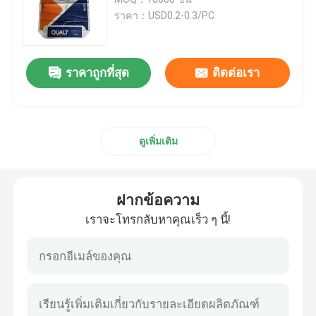
ราคา：USD0.2-0.3/PC
ถุงกระดาษมัลติวอลล์
ราคาถูกที่สุด
ติดต่อเรา
ถุงจัมโบ้ซีเมนต์
ถุงสําหรับผสมแห้ง
ดูเพิ่มเติม
กระเป๋าดาวโฆษณา
ฝากข้อความ
ถุงบรรจุอาหารสัตว์
เราจะโทรกลับหาคุณเร็ว ๆ นี้!
ถุงบรรจุปุ๋ย
กระเป๋าสะพายผ้า Pp Laminated Bopp