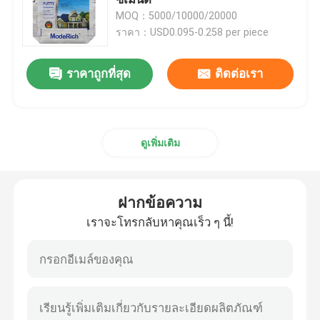
MOQ：5000/10000/20000
ราคา：USD0.095-0.258 per piece
ถุงกระดาษมัลติวอลล์
ราคาถูกที่สุด
ติดต่อเรา
ถุงจัมโบ้ซีเมนต์
ถุงสําหรับผสมแห้ง
ดูเพิ่มเติม
กระเป๋าดาวโฆษณา
ฝากข้อความ
ถุงบรรจุอาหารสัตว์
เราจะโทรกลับหาคุณเร็ว ๆ นี้!
ถุงบรรจุปุ๋ย
กระเป๋าสะพายผ้า Pp Laminated Bopp