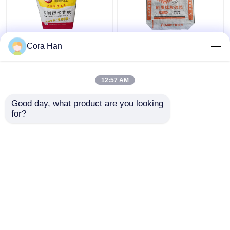
ถุงวาล์ว PP ทอเคลือบ
ประสิทธิภาพในเรื่องค่า
Cora Han
BOPP กันความชื้น
ใช้จ่าย การพิมพ์กระเป๋า
สำหรับ 20 กก. 25 กก. 30
สะพายผ้า PP สําหรับ
กก. กาวด้านหลังหินผสม
20kg 25kg มอร์ตาร์ผสม
12:57 AM
แห้ง
แห้ง
ราคาถูกที่สุด
ราคาถูกที่สุด
Good day, what product are you looking 
for?
ติดต่อเรา
ติดต่อเรา
ดูเพิ่มเติม
บ้าน
เกี่ยวกับเรา
ติดต่อเรา
Desktop Site
แผนผังเว็บไซต์
นโยบายความเป็นส่วนตัว