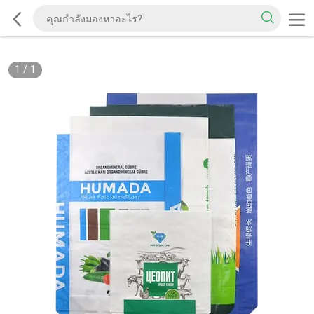
1
/
1