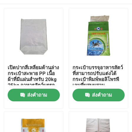
เปิดปากสี่เหลี่ยมด้านล่าง
กระเป๋าบรรจุอาหารสัตว์
กระเป๋าสะพาย PP เนื้อ
ที่สามารถปรับแต่งได้
ผ้าที่มีแผ่นสําหรับ 20kg
กระเป๋าพิมพ์พอลิโพรพี
25kg อาหารสัตว์บรรจุ
เลนที่ผสมผสาน
Flexo Printing
บ้าน
ส่งคำถาม
ส่งคำถาม
สินค้า
เกี่ยวกับเรา