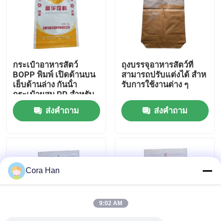
ทัวร์โรงงาน
ควบคุมคุณภาพ
กระเป๋าอาหารสัตว์
ถุงบรรจุอาหารสัตว์ที่
BOPP พิมพ์ เปิดด้านบน
สามารถปรับแต่งได้ สําห
เย็บด้านล่าง กันน้ํา
รับการใช้งานต่าง ๆ
ติดต่อเรา
กระเป๋าผสม PP สําหรับ
อาหารสัตว์
ส่งคำถาม
ส่งคำถาม
ข่าว
ขอใบเสนอราคา
Cora Han
ถุงบรรจุปูนซีเมนต์
9:02 AM
ถุง PP ซีเมนต์