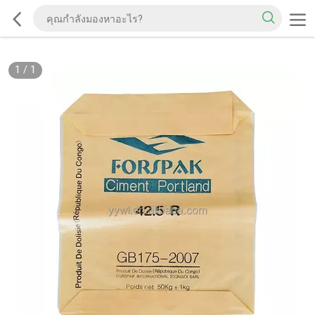
1
/
1