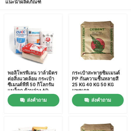
แนะนำผลิตภัณฑ์
พอลิโพรพีเลน วาล์วมิตร
กระเป๋าสะพายซิมเมนต์
ต่อสิ่งแวดล้อม กระเป๋า
PP กันความชื้นหลายสี
ซีเมนต์พีพี 50 กิโลกรัม
25 KG 40 KG 50 KG
แบล็อก ด้านล่าง AD
แพคเกจ
บ้าน
STAR Packaging
ส่งคำถาม
ส่งคำถาม
สินค้า
เกี่ยวกับเรา