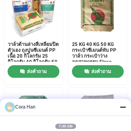
ทัวร์โรงงาน
ควบคุมคุณภาพ
วาล์วด้านล่างสี่เหลี่ยมปิด
25 KG 40 KG 50 KG
ตัวเอง ถุงปูนซีเมนต์ PP
กระเป๋าซีเมนต์พับ PP
ติดต่อเรา
เนื้อ 20 กิโลกรัม 25
วาล์ว กระเป๋าว่าง
กิโลกรัม 40 กิโลกรัม 50
อุตสาหกรรม Flexo
กิโลกรัม
Printing Packaging
ส่งคำถาม
ส่งคำถาม
ข่าว
ขอใบเสนอราคา
Cora Han
ถุงบรรจุปูนซีเมนต์
7:49 AM
ถุง PP ซีเมนต์