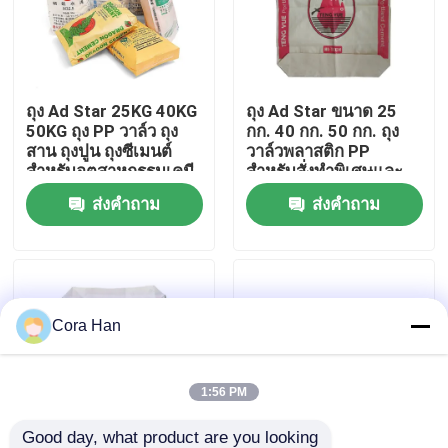
ทัวร์โรงงาน
ถุง Ad Star 25KG 40KG
ถุง Ad Star ขนาด 25
ควบคุมคุณภาพ
50KG ถุง PP วาล์ว ถุง
กก. 40 กก. 50 กก. ถุง
สาน ถุงปูน ถุงซีเมนต์
วาล์วพลาสติก PP
สำหรับอุตสาหกรรมเคมี
สำหรับสั่งทำพิเศษและ
ติดต่อเรา
ปิดผนึกด้วยความร้อน
ส่งคำถาม
ส่งคำถาม
ข่าว
ขอใบเสนอราคา
Cora Han
ถุงบรรจุปูนซีเมนต์
1:56 PM
ถุง PP ซีเมนต์
Good day, what product are you looking 