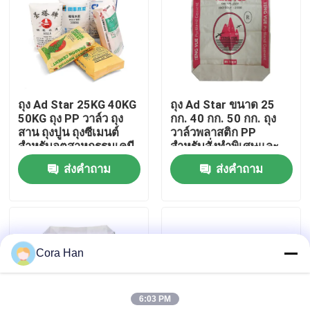
ทัวร์โรงงาน
ควบคุมคุณภาพ
ถุง Ad Star 25KG 40KG
ถุง Ad Star ขนาด 25
50KG ถุง PP วาล์ว ถุง
กก. 40 กก. 50 กก. ถุง
ติดต่อเรา
สาน ถุงปูน ถุงซีเมนต์
วาล์วพลาสติก PP
สำหรับอุตสาหกรรมเคมี
สำหรับสั่งทำพิเศษและ
ปิดผนึกด้วยความร้อน
ส่งคำถาม
ส่งคำถาม
ข่าว
ขอใบเสนอราคา
Cora Han
ถุงบรรจุปูนซีเมนต์
6:03 PM
ถุง PP ซีเมนต์